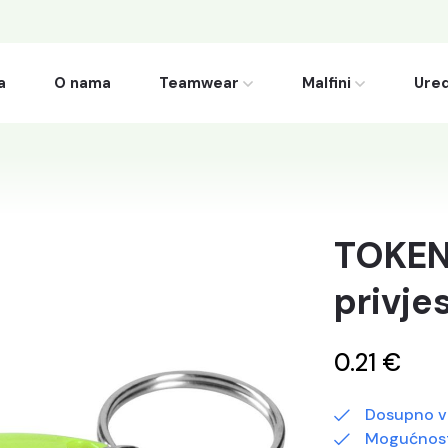
a
O nama
Teamwear
Malfini
Ured
TOKEN 
privje
0.21 €
Dosupno v
Mogućnost