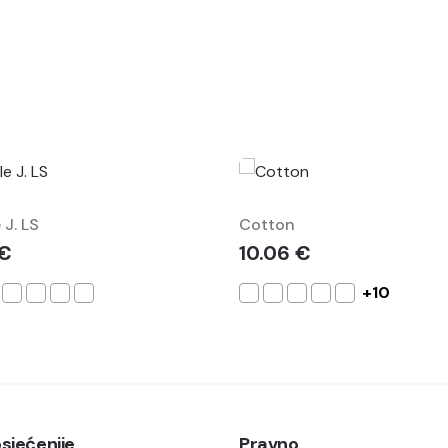
 J. LS
Cotton
 €
10.06 €
+10
sjećenije
Pravno