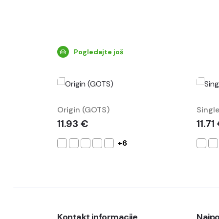
Pogledajte još
Origin (GOTS)
Single
11.93 €
11.71
+6
Kontakt informacije
Najpo