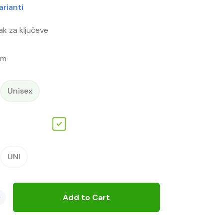
rianti
sak za ključeve
cm
Unisex
UNI
+
Add to Cart