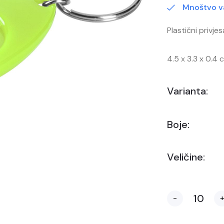
Mnoštvo va
Plastični privje
4.5 x 3.3 x 0.4 
Varianta:
Boje:
Veličine:
-