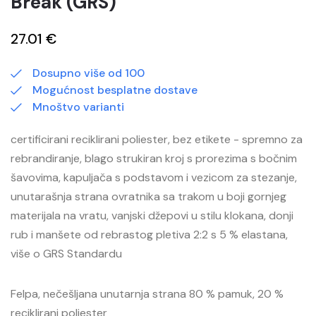
Break (GRS)
27.01 €
Dosupno više od 100
Mogućnost besplatne dostave
Mnoštvo varianti
certificirani reciklirani poliester, bez etikete - spremno za
rebrandiranje, blago strukiran kroj s prorezima s bočnim
šavovima, kapuljača s podstavom i vezicom za stezanje,
unutarašnja strana ovratnika sa trakom u boji gornjeg
materijala na vratu, vanjski džepovi u stilu klokana, donji
rub i manšete od rebrastog pletiva 2:2 s 5 % elastana,
više o GRS Standardu
Felpa, nečešljana unutarnja strana 80 % pamuk, 20 %
reciklirani poliester