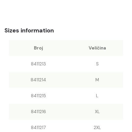
Sizes information
Broj
Veličina
8411213
S
8411214
M
8411215
L
8411216
XL
8411217
2XL