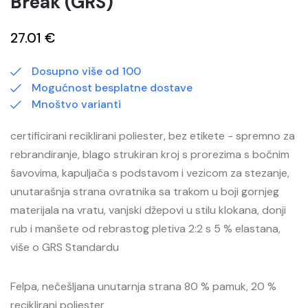
Break (GRS)
27.01 €
Dosupno više od 100
Mogućnost besplatne dostave
Mnoštvo varianti
certificirani reciklirani poliester, bez etikete - spremno za
rebrandiranje, blago strukiran kroj s prorezima s bočnim
šavovima, kapuljača s podstavom i vezicom za stezanje,
unutarašnja strana ovratnika sa trakom u boji gornjeg
materijala na vratu, vanjski džepovi u stilu klokana, donji
rub i manšete od rebrastog pletiva 2:2 s 5 % elastana,
više o GRS Standardu
Felpa, nečešljana unutarnja strana 80 % pamuk, 20 %
reciklirani poliester