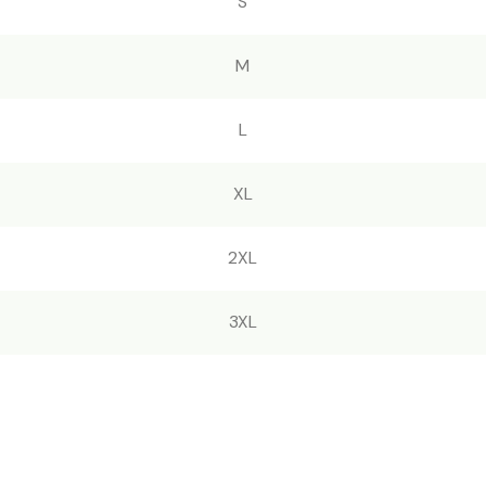
S
M
L
XL
2XL
3XL