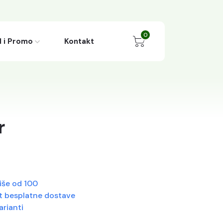
0
 i Promo
Kontakt
r
iše od 100
 besplatne dostave
rianti