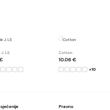
 J. LS
Cotton
 €
10.06 €
+10
sjećenije
Pravno