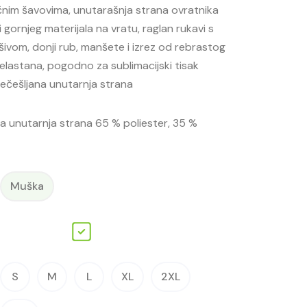
čnim šavovima, unutarašnja strana ovratnika
 gornjeg materijala na vratu, raglan rukavi s
ivom, donji rub, manšete i izrez od rebrastog
% elastana, pogodno za sublimacijski tisak
 nečešljana unutarnja strana
na unutarnja strana 65 % poliester, 35 %
Muška
S
M
L
XL
2XL