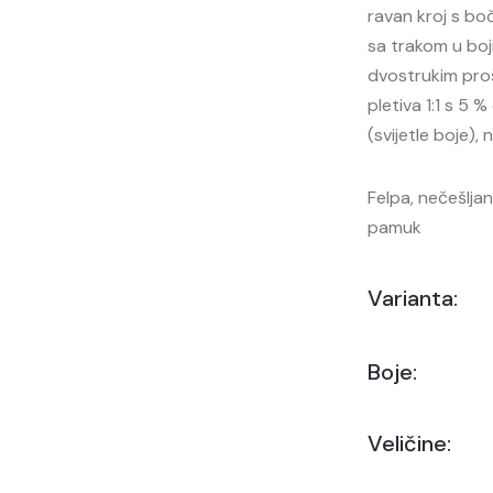
ravan kroj s bo
sa trakom u boji
dvostrukim proš
pletiva 1:1 s 5 
(svijetle boje),
Felpa, nečešlja
pamuk
Varianta:
Boje:
Veličine: