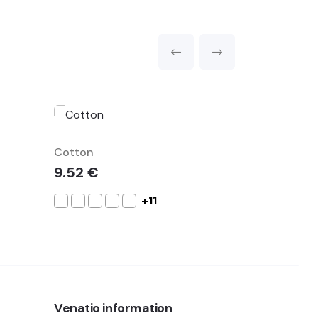
Cotton
Dynamic
9.52 €
23.60 €
+11
Venatio information