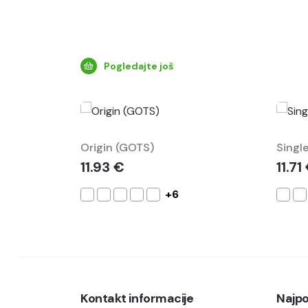
Pogledajte još
Origin (GOTS)
Single
11.93 €
11.71
+6
Kontakt informacije
Najpo