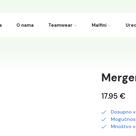
a
O nama
Teamwear
Malfini
Ured
Merge
17.95 €
Dosupno v
Mogućnost
Mnoštvo va