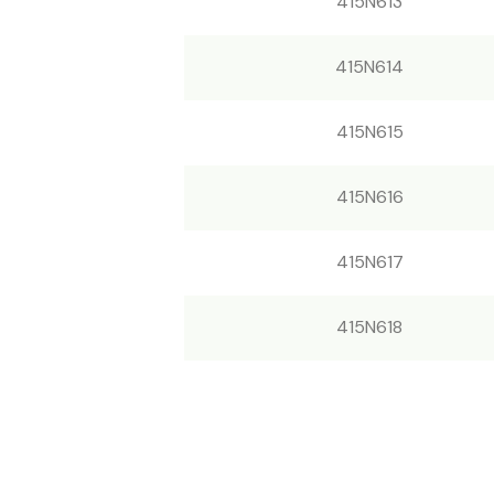
415N613
415N614
415N615
415N616
415N617
415N618