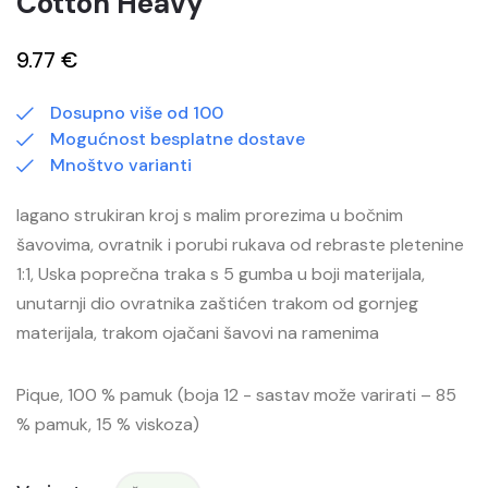
Cotton Heavy
9.77 €
Dosupno više od 100
Mogućnost besplatne dostave
Mnoštvo varianti
lagano strukiran kroj s malim prorezima u bočnim
šavovima, ovratnik i porubi rukava od rebraste pletenine
1:1, Uska poprečna traka s 5 gumba u boji materijala,
unutarnji dio ovratnika zaštićen trakom od gornjeg
materijala, trakom ojačani šavovi na ramenima
Pique, 100 % pamuk (boja 12 - sastav može varirati – 85
% pamuk, 15 % viskoza)