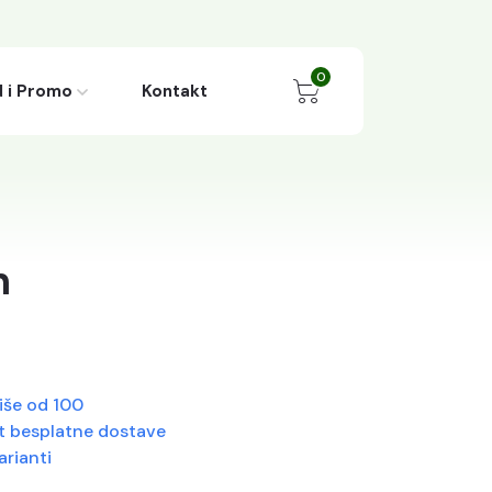
0
 i Promo
Kontakt
n
iše od 100
 besplatne dostave
rianti