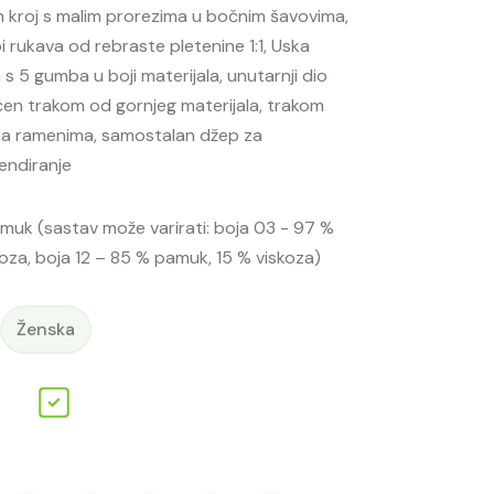
n kroj s malim prorezima u bočnim šavovima,
i rukava od rebraste pletenine 1:1, Uska
s 5 gumba u boji materijala, unutarnji dio
ćen trakom od gornjeg materijala, trakom
 na ramenima, samostalan džep za
endiranje
muk (sastav može varirati: boja 03 - 97 %
oza, boja 12 – 85 % pamuk, 15 % viskoza)
Ženska