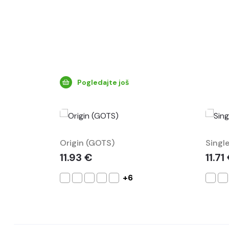
Pogledajte još
Origin (GOTS)
Single
11.93 €
11.71
+6