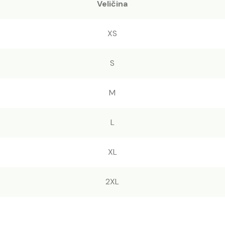
Veličina
XS
S
M
L
XL
2XL