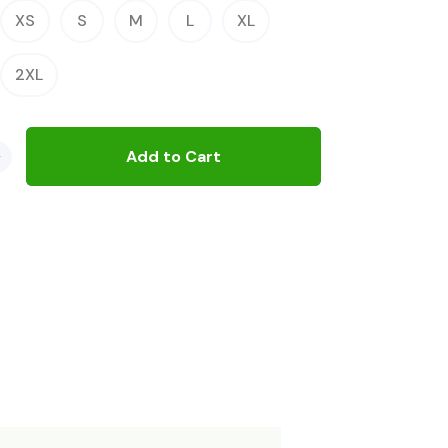
XS
S
M
L
XL
2XL
+
Add to Cart