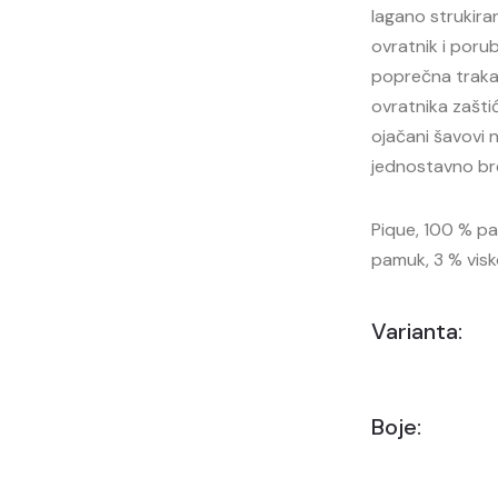
lagano strukira
ovratnik i porub
poprečna traka 
ovratnika zašti
ojačani šavovi
jednostavno br
Pique, 100 % pa
pamuk, 3 % visk
Varianta:
Boje: