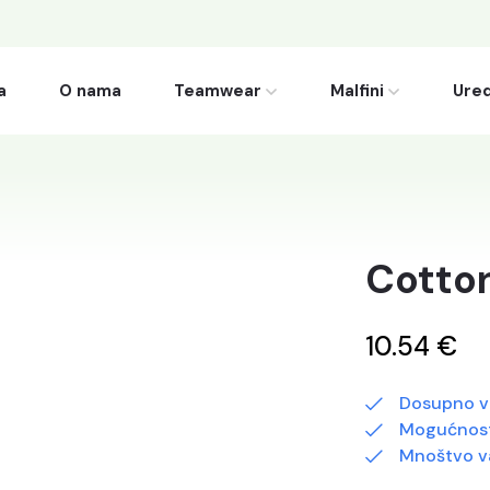
a
O nama
Teamwear
Malfini
Ured
Cotto
10.54 €
Dosupno v
Mogućnost
Mnoštvo va