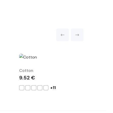
Cotton
Dynamic
9.52 €
23.60 €
+11