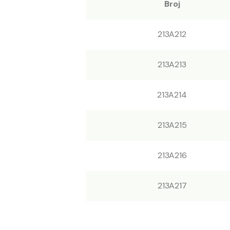
Broj
213A212
213A213
213A214
213A215
213A216
213A217