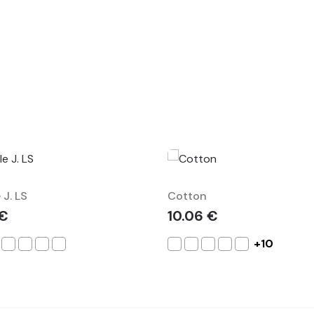
 J. LS
Cotton
 €
10.06 €
+10