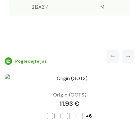
212A214
M
Pogledajte još
Origin (GOTS)
11.93 €
+6