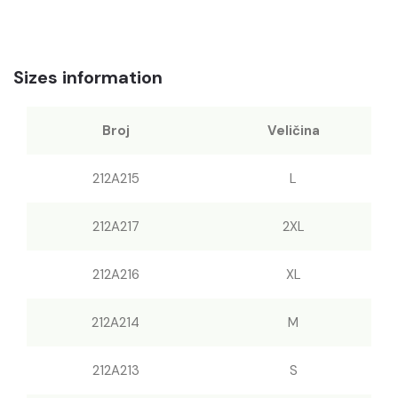
Sizes information
Broj
Veličina
212A215
L
212A217
2XL
212A216
XL
212A214
M
212A213
S