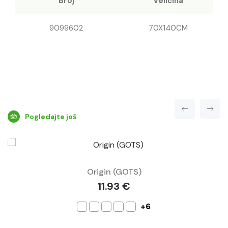
Broj
Veličina
9099602
70X140CM
Pogledajte još
Origin (GOTS)
11.93 €
+6