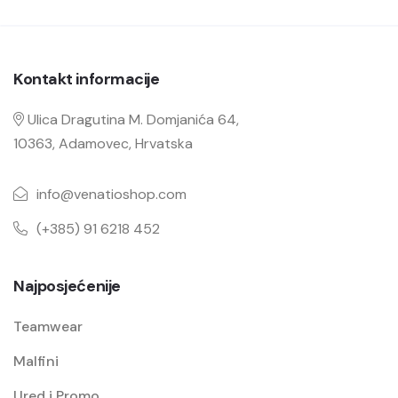
Kontakt informacije
Ulica Dragutina M. Domjanića 64,
10363, Adamovec, Hrvatska
info@venatioshop.com
(+385) 91 6218 452
Najposjećenije
Teamwear
Malfini
Ured i Promo