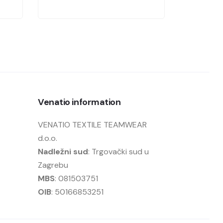
Venatio information
VENATIO TEXTILE TEAMWEAR
d.o.o.
Nadležni sud
: Trgovački sud u
Zagrebu
MBS
: 081503751
OIB
: 50166853251