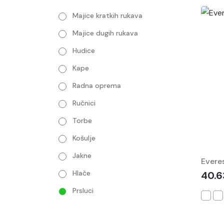
Majice kratkih rukava
Majice dugih rukava
Hudice
Kape
Radna oprema
Ručnici
Torbe
Košulje
Jakne
Evere
Hlače
40.6
Prsluci