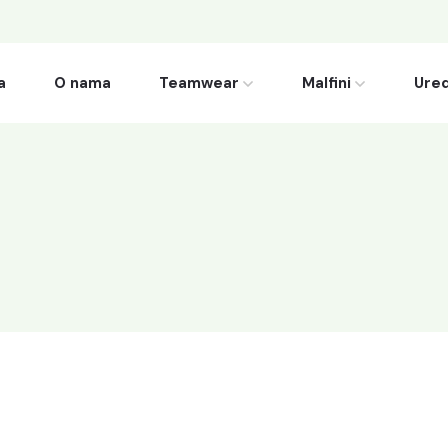
a
O nama
Teamwear
Malfini
Ured