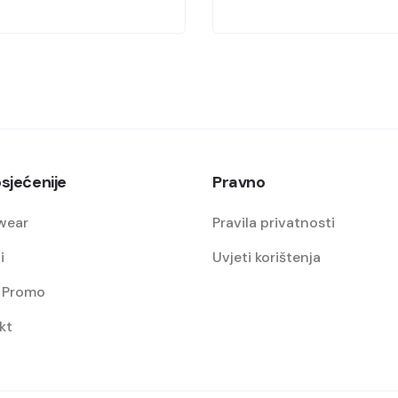
sjećenije
Pravno
wear
Pravila privatnosti
i
Uvjeti korištenja
i Promo
kt