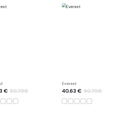
st
Everest
3 €
50.79€
40.63 €
50.79€